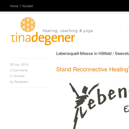
Home
Kontakt
Lebensquell-Messe in Hittfeld / Seevet
09 Jan. 2014
Stand Reconnective Healing
0
Comments
in
Termine
by
Redaktion