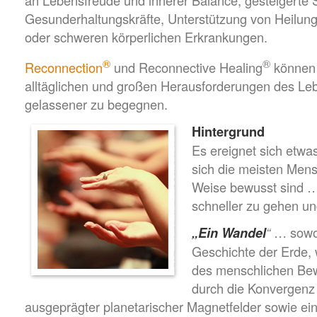
an Lebensfreude und innerer Balance, gesteigerte 
Gesunderhaltungskräfte, Unterstützung von Heilung
oder schweren körperlichen Erkrankungen.
®
®
Reconnection
und Reconnective Healing
können 
alltäglichen und großen Herausforderungen des Leb
gelassener zu begegnen.
Hintergrund
Es ereignet sich etwa
sich die meisten Mens
Weise bewusst sind … 
schneller zu gehen u
“
… sowohl
„Ein Wandel
Geschichte der Erde, 
des menschlichen Bew
durch die Konvergenz
ausgeprägter planetarischer Magnetfelder sowie ei