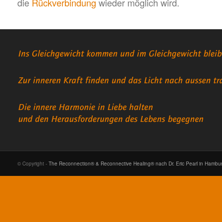
die
Rückverbindung
wieder möglich wird.
© Copyright -
The Reconnection® & Reconnective Healing® nach Dr. Eric Pearl in Hambu