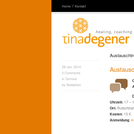
Home
Kontakt
Austauschtr
29 Jan. 2014
Austausc
0
Comments
in
Termine
O
by
Redaktion
Uhrzeit:
17 – 
Ort:
Rutschbah
Kosten
: 15 €
Anmeldung
:
i