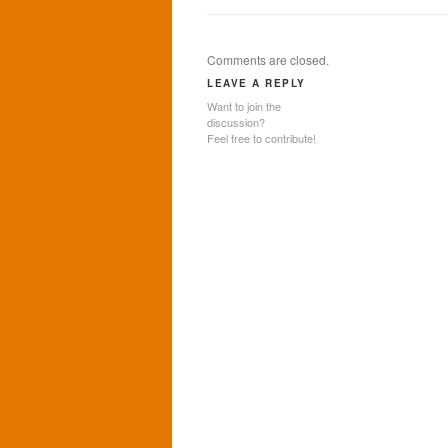
Comments are closed.
LEAVE A REPLY
Want to join the
discussion?
Feel free to contribute!