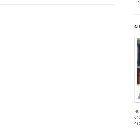
(Fe
SI
Ruf
040
017