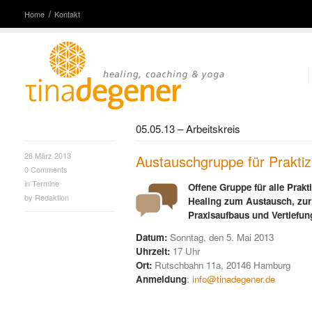
Home
Kontakt
05.05.13 – Arbeitskreis
26 März 2013
Austauschgruppe für Praktiz
0
Comments
in
Termine
Offene Gruppe für alle Prak
by
Redaktion
Healing zum Austausch, zur
Praxisaufbaus und Vertiefun
Datum:
Sonntag, den 5. Mai 2013
Uhrzeit:
17 Uhr
Ort:
Rutschbahn 11a, 20146 Hamburg
Anmeldung
:
info@tinadegener.de