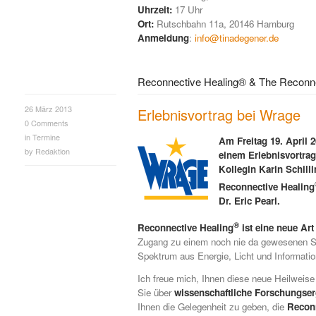
Uhrzeit:
17 Uhr
Ort:
Rutschbahn 11a, 20146 Hamburg
Anmeldung
:
info@tinadegener.de
Reconnective Healing® & The Reconne
26 März 2013
Erlebnisvortrag bei Wrage
0
Comments
in
Termine
Am Freitag 19. April 2
by
Redaktion
einem Erlebnisvortra
Kollegin Karin Schill
Reconnective Healing
Dr. Eric Pearl.
®
Reconnective Healing
ist eine neue Art
Zugang zu einem noch nie da gewesenen S
Spektrum aus Energie, Licht und Informatio
Ich freue mich, Ihnen diese neue Heilweise 
Sie über
wissenschaftliche Forschungse
Ihnen die Gelegenheit zu geben, die
Recon