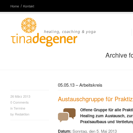
Home
Kontakt
Archive f
05.05.13 – Arbeitskreis
26 März 2013
Austauschgruppe für Praktiz
0
Comments
in
Termine
Offene Gruppe für alle Prak
by
Redaktion
Healing zum Austausch, zur
Praxisaufbaus und Vertiefun
Datum:
Sonntag, den 5. Mai 2013