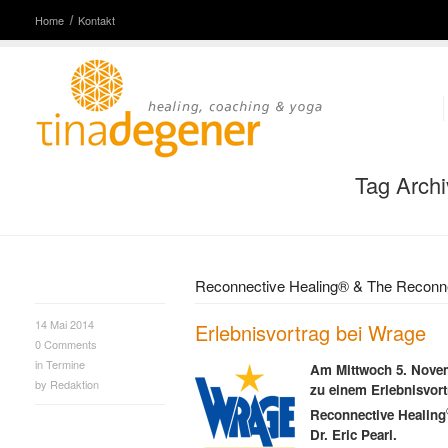
Home
Kontakt
Tag Archi
Reconnective Healing® & The Reconne
14 Mai 2014
Erlebnisvortrag bei Wrage
0
Comments
in
Termine
Am Mittwoch 5. Novemb
by
Redaktion
zu einem Erlebnisvort
Reconnective Healing
Dr. Eric Pearl.