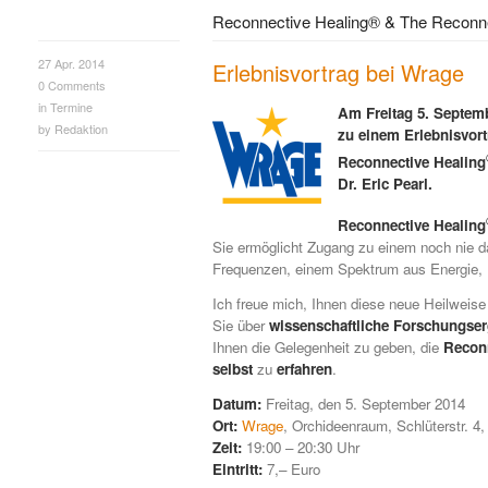
Reconnective Healing® & The Reconne
27 Apr. 2014
Erlebnisvortrag bei Wrage
0
Comments
in
Termine
Am Freitag 5. Septemb
by
Redaktion
zu einem Erlebnisvort
Reconnective Healing
Dr. Eric Pearl.
Reconnective Healing
Sie ermöglicht Zugang zu einem noch nie
Frequenzen, einem Spektrum aus Energie, L
Ich freue mich, Ihnen diese neue Heilweise 
Sie über
wissenschaftliche Forschungse
Ihnen die Gelegenheit zu geben, die
Recon
selbst
zu
erfahren
.
Datum:
Freitag, den 5. September 2014
Ort:
Wrage
, Orchideenraum, Schlüterstr. 
Zeit:
19:00 – 20:30 Uhr
Eintritt:
7,– Euro