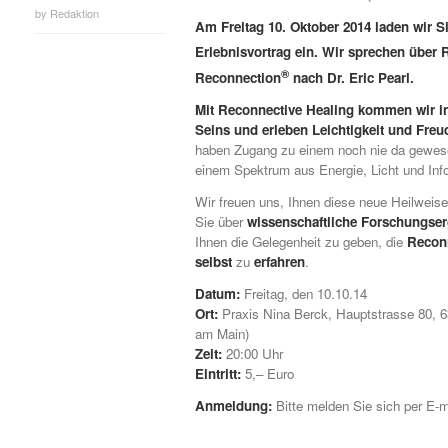
by
Redaktion
Am Freitag 10. Oktober 2014 laden wir S
Erlebnisvortrag ein. Wir sprechen über 
®
Reconnection
nach Dr. Eric Pearl.
Mit Reconnective Healing kommen wir i
Seins und erleben Leichtigkeit und Freu
haben Zugang zu einem noch nie da gewes
einem Spektrum aus Energie, Licht und Inf
Wir freuen uns, Ihnen diese neue Heilweise
Sie über
wissenschaftliche Forschungse
Ihnen die Gelegenheit zu geben, die
Recon
selbst
zu
erfahren
.
Datum:
Freitag, den 10.10.14
Ort:
Praxis Nina Berck, Hauptstrasse 80, 6
am Main)
Zeit:
20:00 Uhr
Eintritt:
5,– Euro
Anmeldung:
Bitte melden Sie sich per E-m