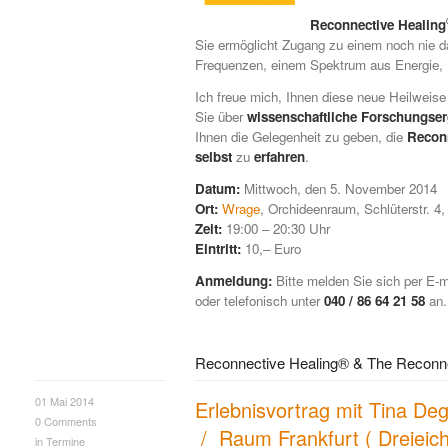
Reconnective Healing
Sie ermöglicht Zugang zu einem noch nie
Frequenzen, einem Spektrum aus Energie, L
Ich freue mich, Ihnen diese neue Heilweise 
Sie über
wissenschaftliche Forschungse
Ihnen die Gelegenheit zu geben, die
Recon
selbst
zu
erfahren
.
Datum:
Mittwoch, den 5. November 2014
Ort:
Wrage
, Orchideenraum, Schlüterstr. 
Zeit:
19:00 – 20:30 Uhr
Eintritt:
10,– Euro
Anmeldung:
Bitte melden Sie sich per E-m
oder telefonisch unter
040 / 86 64 21 58
an.
Reconnective Healing® & The Reconne
01 Mai 2014
Erlebnisvortrag mit Tina De
0
Comments
/ Raum Frankfurt ( Dreieich
in
Termine