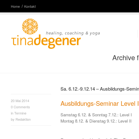
Home
Kontakt
Archive 
Sa. 6.12.-9.12.14 – Ausbildungs-Semina
20 Mai 2014
Ausbildungs-Seminar Level I
0
Comments
in
Termine
Samstag 6.12. & Sonntag 7.12.: Level I
by
Redaktion
Montag 8.12. & Dienstag 9.12.: Level II