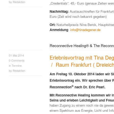
by
Redaktion
„Credentials“. 45,- Euro (genaue Zeiten w
Nachmittag:
Austauschtreffen für Frankfurt
Euro (Zeit wird noch bekannt gegeben)
Ort:
Naturheilpraxis Nina Berck, Hauptstra
Anmeldung
:
info@tinadegener.de
Reconnective Healing® & The Reconne
01 Mai 2014
Erlebnisvortrag mit Tina De
0
Comments
/ Raum Frankfurt ( Dreieich
in
Termine
by
Redaktion
Am Freitag 10. Oktober 2014 laden wir S
Erlebnisvortrag ein. Wir sprechen über 
®
Reconnection
nach Dr. Eric Pearl.
Mit Reconnective Healing kommen wir i
Seins und erleben Leichtigkeit und Freu
haben Zugang zu einem noch nie da gewes
einem Spektrum aus Energie, Licht und Inf