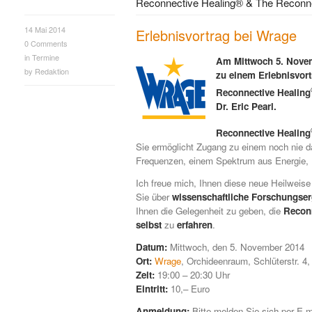
Reconnective Healing® & The Reconne
14 Mai 2014
Erlebnisvortrag bei Wrage
0
Comments
in
Termine
Am Mittwoch 5. Novemb
by
Redaktion
zu einem Erlebnisvort
Reconnective Healing
Dr. Eric Pearl.
Reconnective Healing
Sie ermöglicht Zugang zu einem noch nie
Frequenzen, einem Spektrum aus Energie, L
Ich freue mich, Ihnen diese neue Heilweise 
Sie über
wissenschaftliche Forschungse
Ihnen die Gelegenheit zu geben, die
Recon
selbst
zu
erfahren
.
Datum:
Mittwoch, den 5. November 2014
Ort:
Wrage
, Orchideenraum, Schlüterstr. 
Zeit:
19:00 – 20:30 Uhr
Eintritt:
10,– Euro
Anmeldung:
Bitte melden Sie sich per E-m