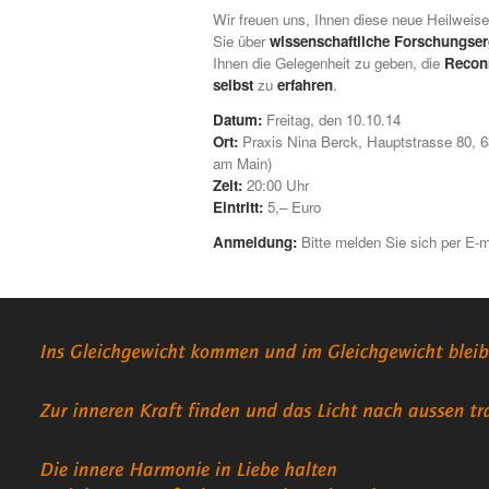
Wir freuen uns, Ihnen diese neue Heilweise
Sie über
wissenschaftliche Forschungse
Ihnen die Gelegenheit zu geben, die
Recon
selbst
zu
erfahren
.
Datum:
Freitag, den 10.10.14
Ort:
Praxis Nina Berck, Hauptstrasse 80, 6
am Main)
Zeit:
20:00 Uhr
Eintritt:
5,– Euro
Anmeldung:
Bitte melden Sie sich per E-m