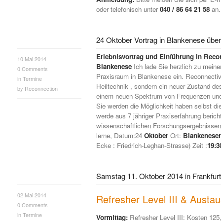
oder telefonisch unter
040 / 86 64 21 58
an.
24 Oktober Vortrag in Blankenese übe
Erlebnisvortrag und Einführung in Reco
10 Mai 2014
Blankenese
Ich lade Sie herzlich zu mein
0
Comments
Praxisraum in Blankenese ein. Reconnectiv
in
Termine
Heiltechnik , sondern ein neuer Zustand d
by
Reconnection
einem neuen Spektrum von Frequenzen und 
Sie werden die Möglichkeit haben selbst di
werde aus 7 jähriger Praxiserfahrung beric
wissenschaftlichen Forschungsergebnissen
lerne, Datum:24
Oktober
Ort:
Blankeneser
Ecke : Friedrich-Leghan-Strasse) Zeit :
19:3
Samstag 11. Oktober 2014 in Frankfurt 
02 Mai 2014
Refresher Level III & Austau
0
Comments
in
Termine
Vormittag:
Refresher Level III: Kosten 125,