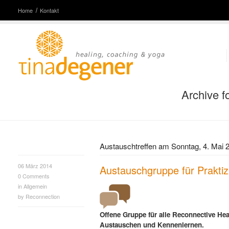
Home
Kontakt
Archive f
Austauschtreffen am Sonntag, 4. Mai 
06 März 2014
Austauschgruppe für Praktiz
0
Comments
in
Allgemein
by
Reconnection
Offene Gruppe für alle Reconnective Hea
Austauschen und Kennenlernen.