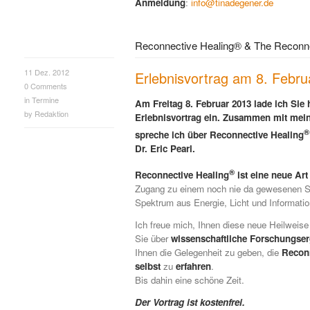
Anmeldung
:
info@tinadegener.de
Reconnective Healing® & The Reconne
11 Dez. 2012
Erlebnisvortrag am 8. Febr
0
Comments
in
Termine
Am Freitag 8. Februar 2013 lade ich Sie 
by
Redaktion
Erlebnisvortrag ein. Zusammen mit mein
®
spreche ich über Reconnective Healing
Dr. Eric Pearl.
®
Reconnective Healing
ist eine neue Art
Zugang zu einem noch nie da gewesenen S
Spektrum aus Energie, Licht und Informatio
Ich freue mich, Ihnen diese neue Heilweise 
Sie über
wissenschaftliche Forschungse
Ihnen die Gelegenheit zu geben, die
Recon
selbst
zu
erfahren
.
Bis dahin eine schöne Zeit.
Der Vortrag ist kostenfrei.