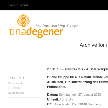
Home
Kontakt
Archive for
27.01.13 – Arbeitskreis / Austauschgru
Offene Gruppe für alle Praktizierende 
13 Dez. 2012
Austausch, zur Unterstützung des Praxi
0
Comments
Philosophie.
in
Termine
by
Redaktion
Datum:
Sonntag, den 27. Januar 2013
Uhrzeit:
15-17 Uhr
Ort:
Rutschbahn 11a, 20146 Hamburg