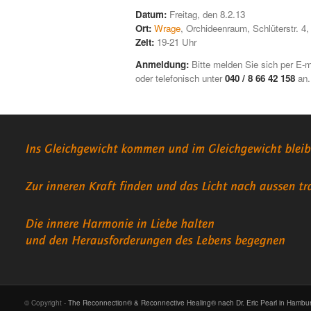
Datum:
Freitag, den 8.2.13
Ort:
Wrage
, Orchideenraum, Schlüterstr. 
Zeit:
19-21 Uhr
Anmeldung:
Bitte melden Sie sich per E-m
oder telefonisch unter
040 / 8 66 42 158
an.
© Copyright -
The Reconnection® & Reconnective Healing® nach Dr. Eric Pearl in Hambu