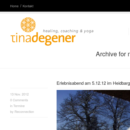
Home
Kontakt
Archive for
Erlebnisabend am 5.12.12 im Heidbar
13 Nov. 2012
0
Comments
in
Termine
by
Reconnection